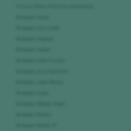
4 Locos Wines 2020 (Los Insensatos)
Bodegas Alvear
Bodegas Cruz Conde
Bodegas Delgado
Bodegas Doblas
Bodegas Galán Portero
Bodegas Jesús Nazareno
Bodegas Lagar Blanco
Bodegas Luque
Bodegas Málaga Virgen
Bodegas Moreno
Bodegas Moriles 47