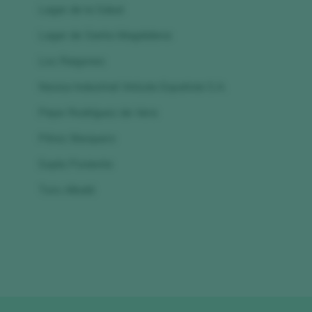
Lagar de la Salud
Lagar de Santa Magdalena
Los Raigones
Navisa Industrial Vinícola Española S.A.
Pepe Rodríguez de Vera
Pérez Barquero
Sopla Poniente
Toro Albalá