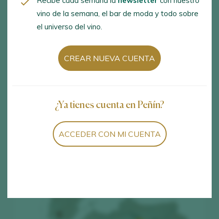
Recibe cada semana la
newsletter
con nuestro
Montilla-Moriles D.O. / D.O.P.
vino de la semana, el bar de moda y todo sobre
el universo del vino.
España
CREAR NUEVA CUENTA
José Padillo Delgado, s/n, Montilla, Córdoba, 14550
www.montillamoriles.es
consejo@montillamoriles.es
¿Ya tienes cuenta en Peñín?
+34 957 652 110
ACCEDER CON MI CUENTA
+34 957 652 407