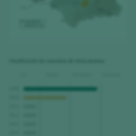
Clasificación de cosechas de vinos jóvenes
SC
Buena
Muy Buena
Excelente
2009
2010
2011
2012
2013
2014