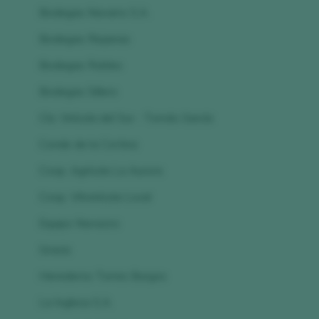
Bodegas Navarro S.A.
Bodegas Riojanas
Bodegas Robles
Bodegas Sillero
Cía. Vinícola del Sur - Tomás García
Conde de la Cortina
Coop. Agrícola La Aurora
Coop. Vitivinícola Local
Equipo Navazos
Gracia
Herederos Torres Burgos
La Inglesa S.A.