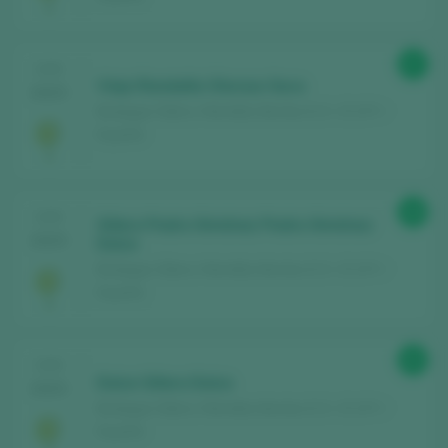
87
CATA
Viejo Rondalla Oloroso Seco
2025
Bodegas Sillero / Montilla-Moriles D.O. / D.O.P. /
España
88
CATA
Sillero Pedro Ximénez Pedro Ximénez
2025
Dulce
Bodegas Sillero / Montilla-Moriles D.O. / D.O.P. /
España
85
CATA
Dulce Sillero Dulce
2025
Bodegas Sillero / Montilla-Moriles D.O. / D.O.P. /
España