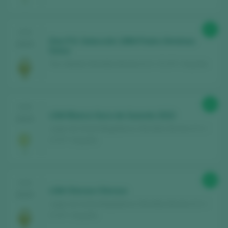
97
CATA
Don P.X. Selección 1984 Pedro Ximénez
2025
Dulce
Toro Albalá / Montilla-Moriles D.O. / D.O.P. / España
93
CATA
LSM Blanco Seco de Guarda 2022
2025
Lagar de Santa Magdalena / Montilla-Moriles D.O. /
D.O.P. / España
94
CATA
LSM Oloroso Oloroso
2025
Lagar de Santa Magdalena / Montilla-Moriles D.O. /
D.O.P. / España