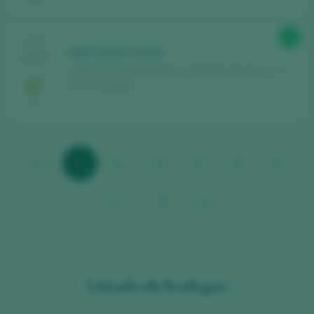
92
CATA
LSM Cream Cream
2025
Lagar de Santa Magdalena / Montilla-Moriles D.O. /
D.O.P. / España
<<
1
2
3
4
5
6
7
...
9
>>
Listado de bodegas