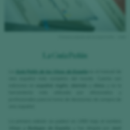
ios
Primera edición de la Guía Peñín - 1990
La Guía Peñín
La
Guía Peñín de los Vinos de España
es el manual de
vino español más completo del mundo. Cuenta con
ediciones en
español
,
inglés
,
alemán
y
chino
,
y es la
herramienta más utilizada por aficionados y
profesionales para la toma de decisiones de compra de
vino español.
La primera edición se publicó en 1990 bajo el nombre
Vinos y Bodegas de España
, y fue dirigida por
José