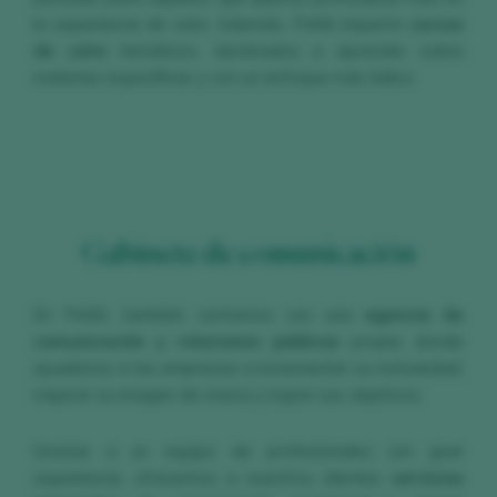
la experiencia de cata. Además, Peñín imparte
cursos
de cata
temáticos, destinados a aprender sobre
materias específicas y con un enfoque más lúdico.
Gabinete de comunicación
En Peñín, también contamos con una
agencia de
comunicación y relaciones públicas
propia, donde
ayudamos a las empresas a incrementar su notoriedad,
mejorar su imagen de marca y lograr sus objetivos.
Gracias a un equipo de profesionales con gran
experiencia, ofrecemos a nuestros clientes
servicios