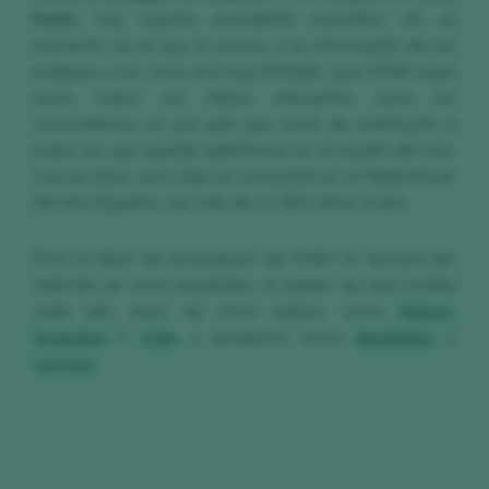
Peñín
, hoy nuestro presidente honorífico. En un
momento en el que el acceso a la información de las
bodegas y los vinos era muy limitado, José Peñín logró
reunir todos los datos relevantes para los
consumidores en una guía que sirvió de orientación a
todos los que querían adentrarse en el mundo del vino.
Con los años, esta Guía se convertiría en el Vademécum
del Vino Español, con más de 11.500 catas al año.
Pero la labor de prescripción de Peñín no termina ahí.
Además de vinos españoles, el equipo de cata evalúa
cada año vinos de otros países, como
México
,
Argentina
o
Chile
, y productos como
destilados
o
vermuts
.