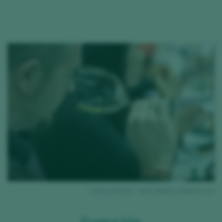
ino
Aroma del vino - fase olfativa catando vino