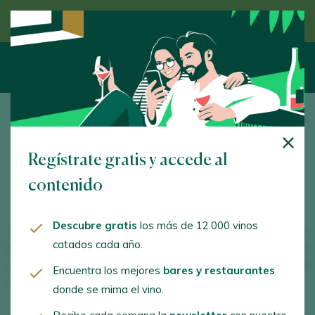
Descubre el vino de la mano de un experto
Inicio
/
Pie
/ Quiénes somos
Quiénes somos
Regístrate gratis y accede al
contenido
Descubre gratis
los más de 12.000 vinos
Hablar de Peñín es hablar de la historia del vino español en
catados cada año.
los últimos 35 años. Con una marca consolidada, es la
empresa líder
en la promoción y difusión de la
cultura del
Encuentra los mejores
bares y restaurantes
vino español
a nivel nacional e internacional.
donde se mima el vino.