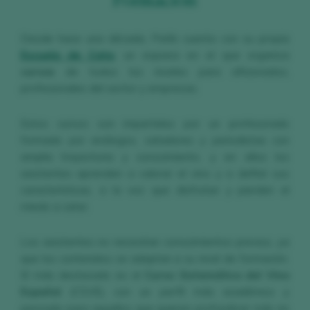
Formación
Desde hace una década, Peñín cuenta con su propia
Escuela de Cata
, un espacio en el que organiza
cursos
de todos los niveles para aficionados,
profesionales del sector y empresas.
Estos cursos son impartidos por un profesorado
formado por enólogos, catadores y periodistas con
amplia trayectoria y conocimiento, y en ellos los
asistentes aprenden a valorar el vino y a definir sus
características, a la vez que disfrutan y pierden el
miedo a catar.
Los asistentes no necesitan conocimientos previos, ya
que los contenidos se adaptan a su nivel de formación.
El más destacado es el
Curso Sistemático del Vino
Español
(CSVE), con un perfil más académico y
pensado para aquellos que quieren profundizar más en