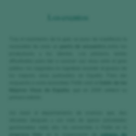
Los eventos
Tras el nacimiento de la guía, se puso de manifiesto la
necesidad de crear un
punto de encuentro
entre los
productores y los clientes. Los primeros tenían
dificultades para dar a conocer sus vinos ante el gran
público; los segundos no lograban acceder al grueso de
los mejores vinos puntuados en España. Para dar
respuesta a esta necesidad, Peñín creó el
Salón de los
Mejores Vinos de España
, que en 2000 celebró su
primera edición.
Así nació el departamento de eventos que, dos
décadas después y con más de quince actividades
gestionadas cada año, ha convertido a Peñín en la
empresa líder
en la organización de
salones de