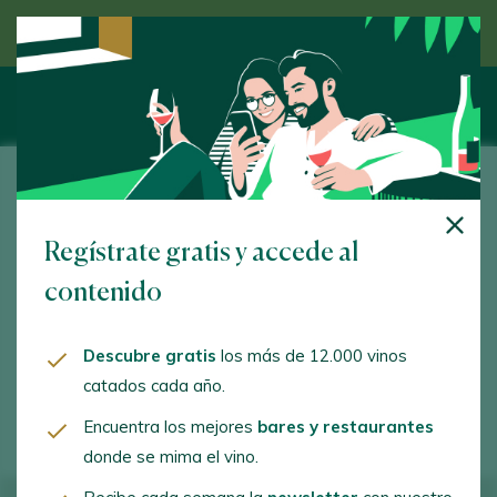
Descubre el vino de la mano de un experto
Remigio de Salas Jalon
Regístrate gratis y accede al
Carril de Vinateras. Dueñas. 34210 - Palencia
contenido
www.remigiodesalasjalon.com
amadasalasortega@gmail.com
Descubre gratis
los más de 12.000 vinos
catados cada año.
+34979780056
Encuentra los mejores
bares y restaurantes
donde se mima el vino.