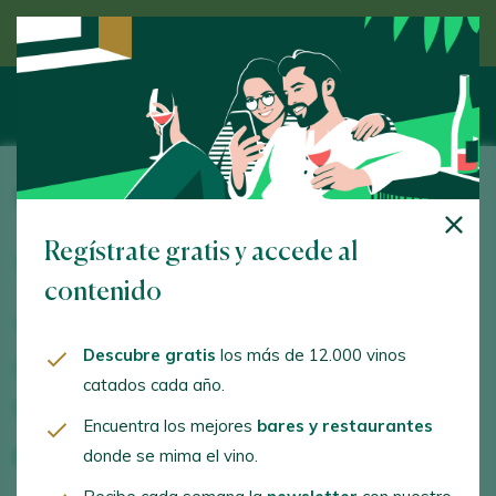
Descubre el vino de la mano de un experto
Son Vives
Regístrate gratis y accede al
Font de la Vila, 2. Banyalbufar. 07191 - Illes
Balears/Islas Baleares
contenido
www.sonvives.com
Descubre gratis
los más de 12.000 vinos
toni@darder.com
catados cada año.
+34609601904
Encuentra los mejores
bares y restaurantes
donde se mima el vino.
+34971718065