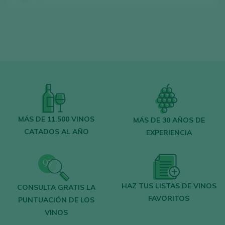
Encuentra los mejores
bares y
restaurantes
donde se mima el vino.
Recibe cada semana la
newsletter
con
nuestro vino de la semana, el bar de moda
y todo sobre el universo del vino.
CREAR NUEVA CUENTA
MÁS DE 11.500 VINOS
MÁS DE 30 AÑOS DE
CATADOS AL AÑO
EXPERIENCIA
¿Ya tienes cuenta en Peñín?
HAZ TUS LISTAS DE VINOS
CONSULTA GRATIS LA
ACCEDER CON MI CUENTA
FAVORITOS
PUNTUACIÓN DE LOS
VINOS