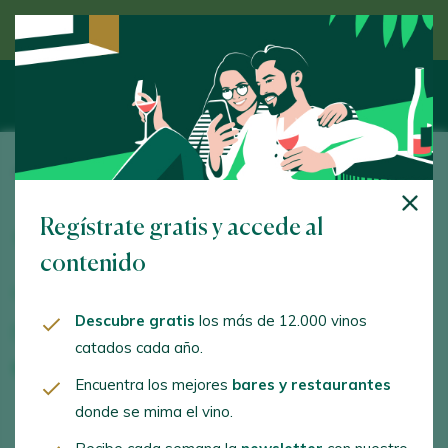
Descubre el vino de la mano de un experto
Three Apples and Grapes
Regístrate gratis y accede al
Avda. Collidors 28A Es: 1 Pt: 00 Pt: 12. Puçol. 46530 -
València/Valencia
contenido
www.sombras.bar
Descubre gratis
los más de 12.000 vinos
threeapplesandgrapes@gmail.com
catados cada año.
+34624799003
Encuentra los mejores
bares y restaurantes
donde se mima el vino.