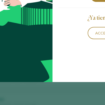
¿Ya tie
024
erro D.O. / D.O.P. / España
ACCE
erro D.O. / D.O.P. / España
s Caras 2024
erro D.O. / D.O.P. / España
023