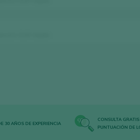
erro D.O. / D.O.P. / España
erro D.O. / D.O.P. / España
CONSULTA GRATIS
E 30 AÑOS DE EXPERIENCIA
PUNTUACIÓN DE L