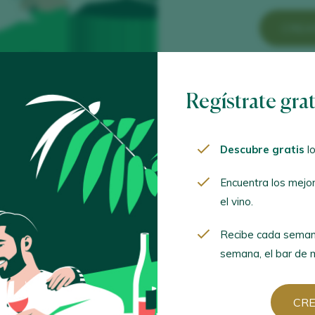
CREA
¿Ya tien
Regístrate gra
ACCED
Descubre gratis
lo
Encuentra los mejo
el vino.
Recibe cada seman
semana, el bar de m
Ordenar por
CR