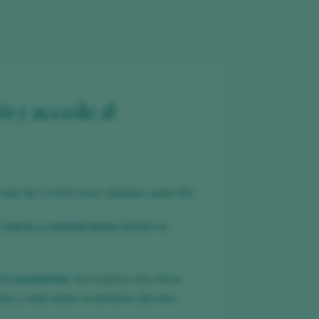
is y accede al
 más de 12.000 vinos catados cada año.
es
bares y restaurantes
donde se
 la
newsletter
con nuestro vino de la
a y todo sobre el universo del vino.