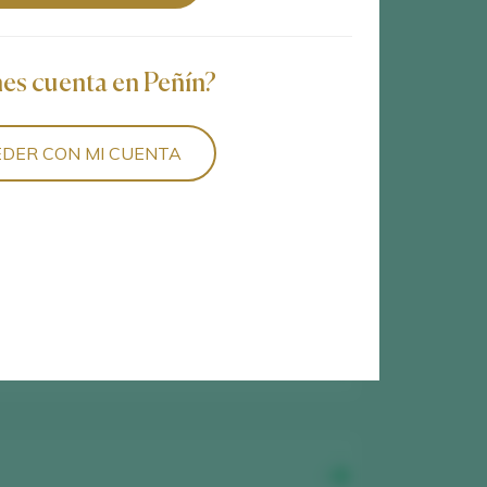
5
vinos encontrados
nes cuenta en Peñín?
DER CON MI CUENTA