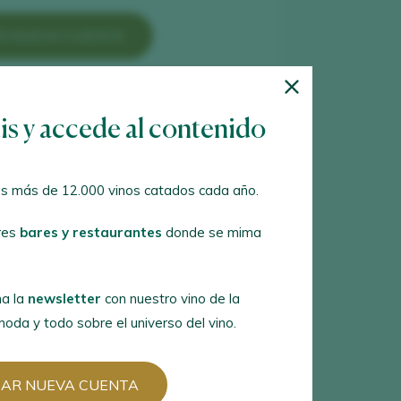
R NUEVA CUENTA
es cuenta en Peñín?
tis y accede al contenido
ER CON MI CUENTA
s más de 12.000 vinos catados cada año.
res
bares y restaurantes
donde se mima
a la
newsletter
con nuestro vino de la
oda y todo sobre el universo del vino.
EAR NUEVA CUENTA