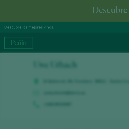
Descubre e
Descubre los mejores vinos.
Uwe Urbach
El Matorral, 66. Frontera. 38911 - Santa Cr
uweurbach@terra.es
+34619015087