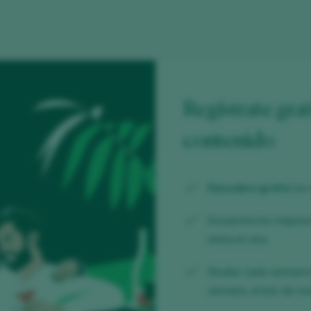
Regístrate grat
contenido
Descubre gratis
los
Encuentra los mejor
mima el vino.
Recibe cada semana
semana, el bar de mod