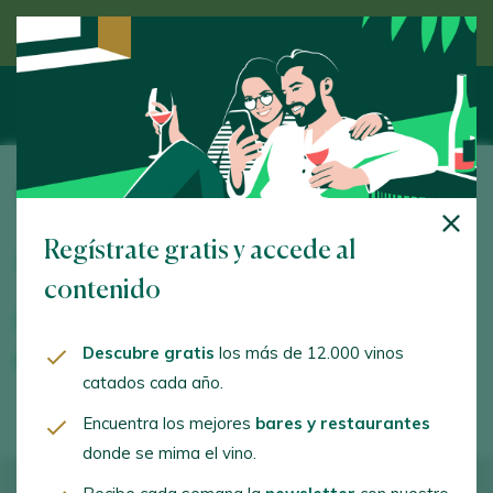
Descubre el vino de la mano de un experto
Vinícola Valmadrigal
Regístrate gratis y accede al
Camino Valmoro, s/n. Castrotierra de Valmadrigal.
24323 - León
contenido
bodegavalmadrigal@bodegavalmadrigal.com
Descubre gratis
los más de 12.000 vinos
+34987784249
catados cada año.
Encuentra los mejores
bares y restaurantes
donde se mima el vino.