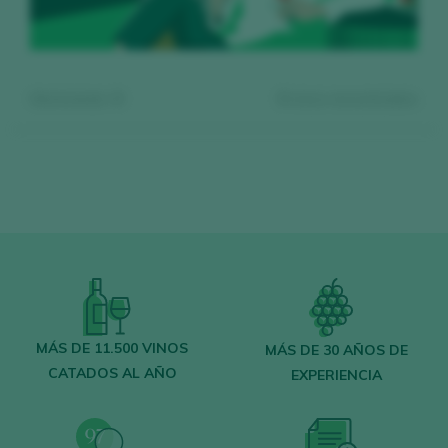
Mostrando:
0
0
vinos encontrados
Regístrate gratis y accede al
contenido
MÁS DE 11.500 VINOS
MÁS DE 30 AÑOS DE
CATADOS AL AÑO
EXPERIENCIA
Descubre gratis
los más de 12.000 vinos
catados cada año.
Encuentra los mejores
bares y