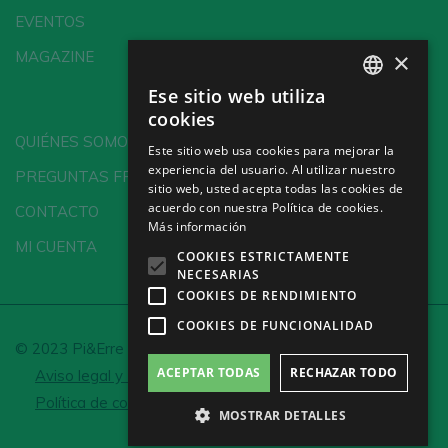
EVENTOS
×
MAGAZINE
Ese sitio web utiliza
SPANISH
cookies
ENGLISH
QUIÉNES SOMOS
Este sitio web usa cookies para mejorar la
experiencia del usuario. Al utilizar nuestro
GERMAN
PREGUNTAS FRECUENTES
sitio web, usted acepta todas las cookies de
CH
acuerdo con nuestra Política de cookies.
CONTACTO
Más información
MI CUENTA
COOKIES ESTRICTAMENTE
NECESARIAS
COOKIES DE RENDIMIENTO
COOKIES DE FUNCIONALIDAD
© 2023 Pi&Erre Comunicación Integral S.L.
ACEPTAR TODAS
RECHAZAR TODO
Aviso legal y Política de privacidad
Política de cookies
Configurar cookies
MOSTRAR DETALLES