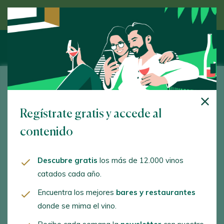
Descubre el vino de la mano de un experto
Adegas Viña Garoña
Regístrate gratis y accede al
Nogueira de Abaixo. Chantada. 27515 - Lugo
contenido
www.vinagarona.com
adegasvinagarona@gmail.com
Descubre gratis
los más de 12.000 vinos
catados cada año.
+34982171636
Encuentra los mejores
bares y restaurantes
+34982162373
donde se mima el vino.