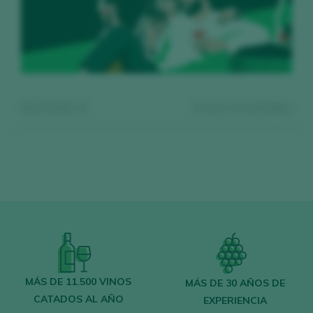
Mostrando:
0
0
vinos encontrados
Regístrate gratis y accede al
contenido
MÁS DE 11.500 VINOS
MÁS DE 30 AÑOS DE
CATADOS AL AÑO
EXPERIENCIA
Descubre gratis
los más de 12.000 vinos