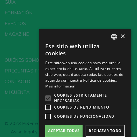
GUÍA
FORMACIÓN
EVENTOS
×
MAGAZINE
Ese sitio web utiliza
SPANISH
cookies
ENGLISH
QUIÉNES SOMOS
Este sitio web usa cookies para mejorar la
experiencia del usuario. Al utilizar nuestro
GERMAN
PREGUNTAS FRECUENTES
sitio web, usted acepta todas las cookies de
CH
acuerdo con nuestra Política de cookies.
CONTACTO
Más información
MI CUENTA
COOKIES ESTRICTAMENTE
NECESARIAS
COOKIES DE RENDIMIENTO
COOKIES DE FUNCIONALIDAD
© 2023 Pi&Erre Comunicación Integral S.L.
ACEPTAR TODAS
RECHAZAR TODO
Aviso legal y Política de privacidad