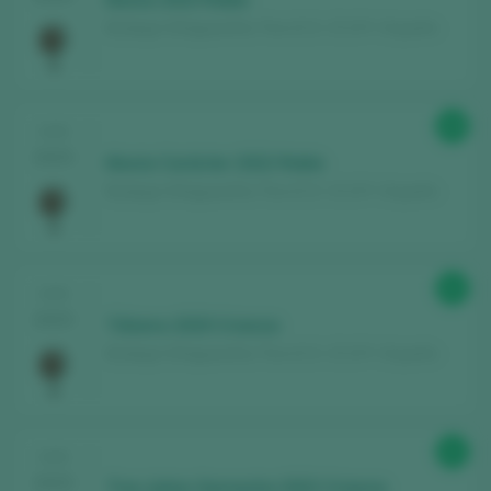
Bodega Viñaguareña / Toro D.O. / D.O.P. / España
Descubre gratis
los más de 12.000 vinos
catados cada año.
Encuentra los mejores
bares y
89
CATA
restaurantes
donde se mima el vino.
2025
Munia Carácter 2022 Roble
Recibe cada semana la
newsletter
con
Bodega Viñaguareña / Toro D.O. / D.O.P. / España
nuestro vino de la semana, el bar de moda
y todo sobre el universo del vino.
92
CATA
CREAR NUEVA CUENTA
2025
Tálamo 2020 Crianza
Bodega Viñaguareña / Toro D.O. / D.O.P. / España
¿Ya tienes cuenta en Peñín?
92
CATA
ACCEDER CON MI CUENTA
2025
Tres Julias Garnacha 2022 Crianza