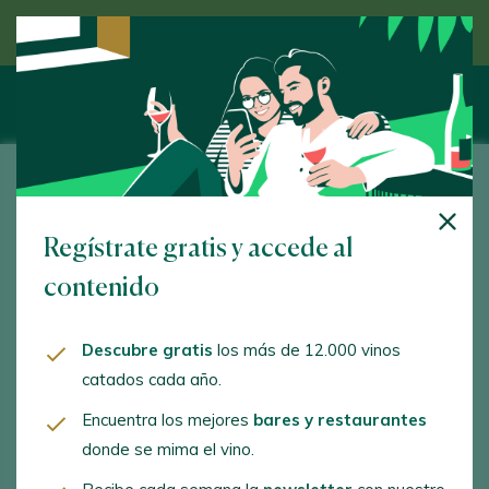
Descubre el vino de la mano de un experto
Bodega Viñaguareña
Regístrate gratis y accede al
www.vinotoro.com
contenido
info@vinotoro.com
+34980568013
Descubre gratis
los más de 12.000 vinos
catados cada año.
Encuentra los mejores
bares y restaurantes
donde se mima el vino.
ACTIVIDADES ENOTURÍSTICAS