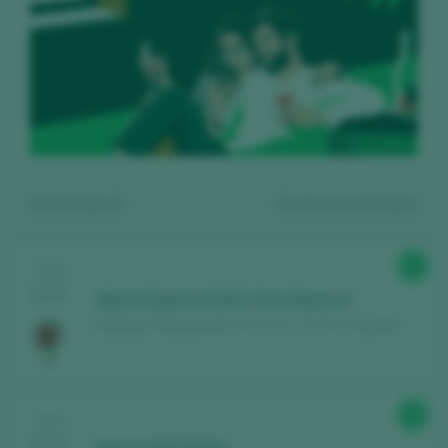
Mostrando:
5
5
vinos encontrados
93
CATA
2025
Munia Especial 2021 Gran Reserva
Bodega Viñaguareña / Toro D.O. / D.O.P. / España
Regístrate gratis y accede al
89
CATA
contenido
2025
Munia 2023 Roble