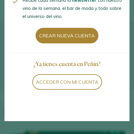
Recibe cada semana la
newsletter
con nuestro
vino de la semana, el bar de moda y todo sobre
el universo del vino.
Cómo llegar
CREAR NUEVA CUENTA
Ctra. Toro a Salamanca, Km. 12,5. Toro. 49800 -
Zamora
¿Ya tienes cuenta en Peñín?
VER EN GOOGLE MAPS
ACCEDER CON MI CUENTA
Vinos de la bodega