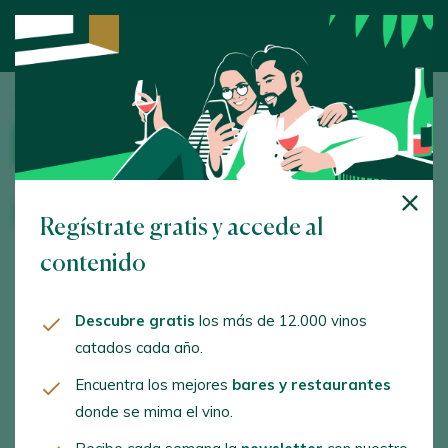
Inicio
/
Enoturismo
/ Bodega Viñaguareña
BODEGA
Bodega Viñaguareña
Regístrate gratis y accede al
contenido
HORARIO
IDIOMAS
Descubre gratis
los más de 12.000 vinos
Con cita previa
Español, Inglés
catados cada año.
Encuentra los mejores
bares y restaurantes
ACTIVIDADES
SERVICIOS
donde se mima el vino.
Visita a la bodega,
Tienda física, Tienda
Visita al viñedo, Catas y
online, Actividades para