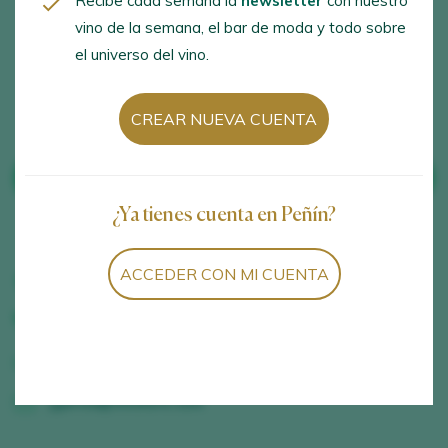
Recibe cada semana la
newsletter
con nuestro
degustaciones de vino,
grupos
vino de la semana, el bar de moda y todo sobre
Catas con degustación
el universo del vino.
gastronómica
CREAR NUEVA CUENTA
VER VINOS DE LA BODEGA
¿Ya tienes cuenta en Peñín?
ACCEDER CON MI CUENTA
Carretera Toro-Salamanca Km 12,50, Toro, Zamora,
630889646
www.vinotoro.com
jgarcia@vinotoro.com