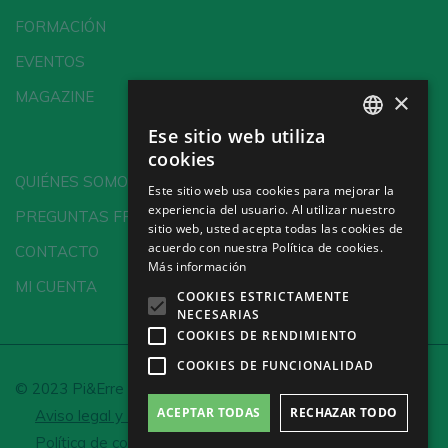
FORMACIÓN
EVENTOS
×
MAGAZINE
Ese sitio web utiliza
SPANISH
cookies
ENGLISH
QUIÉNES SOMOS
Este sitio web usa cookies para mejorar la
experiencia del usuario. Al utilizar nuestro
GERMAN
PREGUNTAS FRECUENTES
sitio web, usted acepta todas las cookies de
CH
acuerdo con nuestra Política de cookies.
CONTACTO
Más información
MI CUENTA
COOKIES ESTRICTAMENTE
NECESARIAS
COOKIES DE RENDIMIENTO
COOKIES DE FUNCIONALIDAD
© 2023 Pi&Erre Comunicación Integral S.L.
ACEPTAR TODAS
RECHAZAR TODO
Aviso legal y Política de privacidad
Política de cookies
Configurar cookies