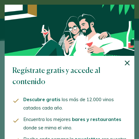
Descubre el vino de la mano de un experto
Bodegas Bordejé
Regístrate gratis y accede al
www.bodegasbordeje.com
contenido
ainzon@bodegasbordeje.com
+34976868080
Descubre gratis
los más de 12.000 vinos
catados cada año.
+34976868989
Encuentra los mejores
bares y restaurantes
donde se mima el vino.