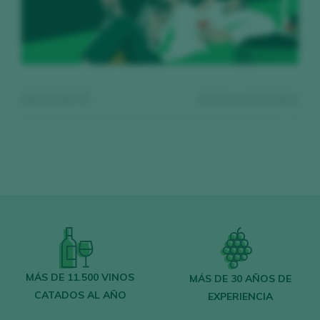
Mostrando:
0
0
vinos encontrados
Regístrate gratis y accede al
contenido
MÁS DE 11.500 VINOS
MÁS DE 30 AÑOS DE
CATADOS AL AÑO
EXPERIENCIA
Descubre gratis
los más de 12.000 vinos
catados cada año.