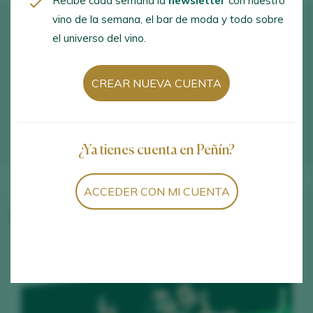
Recibe cada semana la
newsletter
con nuestro
vino de la semana, el bar de moda y todo sobre
Cómo llegar
el universo del vino.
Ctra. Borja a Rueda, Km. 3. Ainzón. 50570 -
CREAR NUEVA CUENTA
Zaragoza
VER EN GOOGLE MAPS
¿Ya tienes cuenta en Peñín?
ACCEDER CON MI CUENTA
Vinos de la bodega