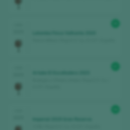
95
CATA
2025
Lalomba Finca Valhonta 2020
Ramón Bilbao / Rioja D.O. Ca. / D.O.P. / España
97
CATA
Artuke El Escolladero 2023
2025
Bodegas y Viñedos Artuke / Rioja D.O. Ca. /
D.O.P. / España
96
CATA
2025
Imperial 2019 Gran Reserva
CVNE / Rioja D.O. Ca. / D.O.P. / España