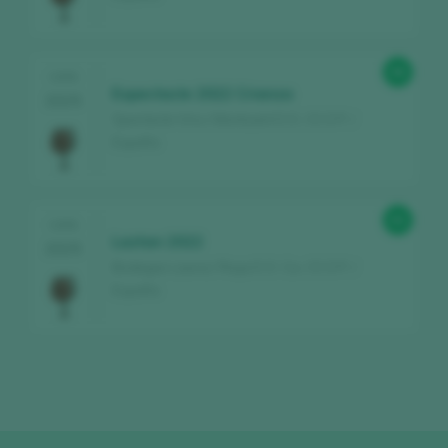
96
CATA
Espectacle 2022 Crianza
2025
Spectacle Vins / Montsant D.O. / D.O.P. /
España
92
CATA
Laztan 2022
2025
Bodegas Launa / Rioja D.O. Ca. / D.O.P. /
España