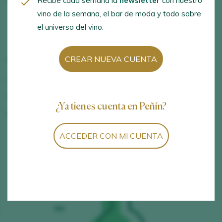
Recibe cada semana la
newsletter
con nuestro
VARIEDADES
80% Tempranillo
vino de la semana, el bar de moda y todo sobre
20% Graciano
el universo del vino.
Garnacha
Palomino
CREAR NUEVA CUENTA
BODEGA
Bodegas y Viñedos Artuke
ZONA DE PRODUCCIÓN
Rioja D.O. Ca. / D.O.P.
PAÍS
España
¿Ya tienes cuenta en Peñín?
FECHA DE CATA
ACCEDER CON MI CUENTA