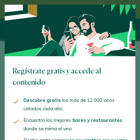
Descubre el vino de la mano de un experto
Artuke La Condenada 2023
Regístrate gratis y accede al
contenido
100
Descubre gratis
los más de 12.000 vinos
Cata 2025
catados cada año.
Encuentra los mejores
bares y restaurantes
TIPO
Tinto
donde se mima el vino.