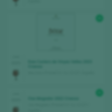
España
95
CATA
Doix Costers de Vinyes Velles 2023
2025
Crianza
Mas Doix / Priorat D.O. Ca. / D.O.P. / España
95
CATA
Clos Mogador 2022 Crianza
2025
Clos Mogador / Priorat D.O. Ca. / D.O.P. /
España