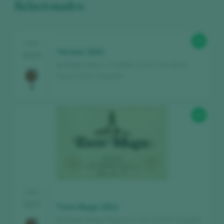
Relacionados
96
CATA
Terreus 2022
2025
Bodegas Mauro / Castilla y León Vino de la
Tierra / I.G.P. / España
98
CATA
2025
Torre Muga 2021
Bodegas Muga / Rioja D.O. Ca. / D.O.P. / España