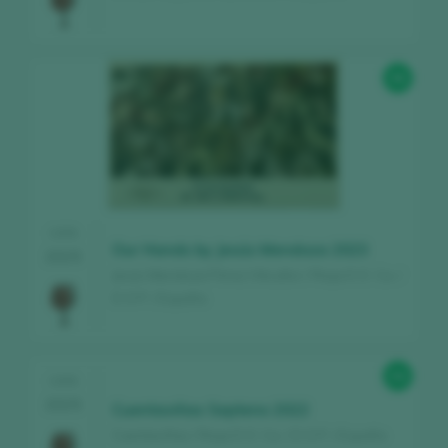
96
CATA
Our Hands by Jesús Mendoza 2023
2025
Jesús Mendoza Pérez Viticultor / Rioja D.O. Ca. /
D.O.P. / España
94
CATA
2025
Cuentaviñas Septeno 2022
Cuentaviñas / Rioja D.O. Ca. / D.O.P. / España