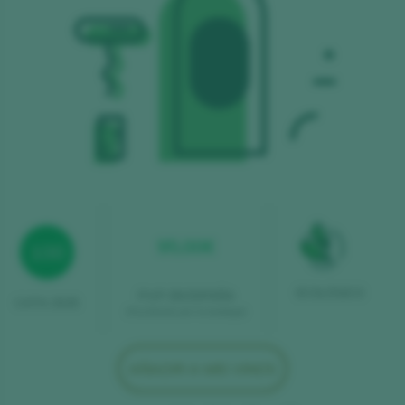
95,00€
100
ECOLÓGICO
P.V.P. EN ESPAÑA
CATA 2025
(Facilitado por la bodega)
AÑADIR A MIS VINOS