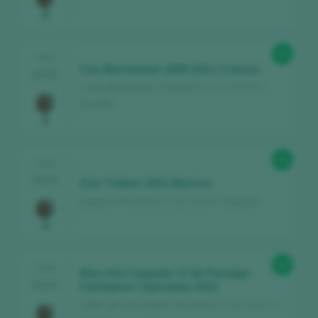
91
CATA
Clos Bartolomé 1900 2021 Crianza
2025
Celler Bartolomé / Priorat D.O. Ca. / D.O.P. /
España
91
CATA
2025
Clos Trekan 2021 Barrica
Espaivi / Priorat D.O. Ca. / D.O.P. / España
94
CATA
Mas d'en Caçador Vi de Paratge
2025
Carinyena i Garnatxa 2021
Celler de L’Encastell / Priorat D.O. Ca. / D.O.P. /