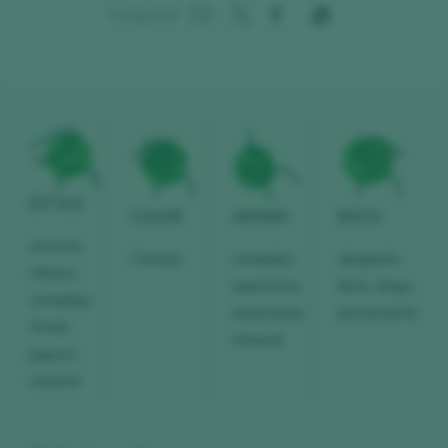
Compartir:
ESTILO
COLOR
AROMA
BOCA
aromas
Cereza
complejo,
elegante,
nítidos,
expresivo,
lleno, largo,
complejo,
especiado,
persistente
frutal,
mineral
jugoso,
mineral