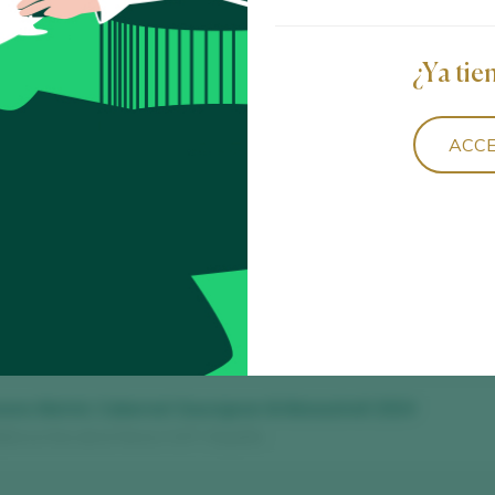
irtud 2020
¿Ya tie
 Jumilla D.O. / D.O.P. / España
ACCE
ta Azul Cuvée A 2023
Jumilla D.O. / D.O.P. / España
milla D.O. / D.O.P. / España
ions Merlot, Cabernet Sauvignon & Monastrell 2024
llorca Vino de la Tierra / I.G.P. / España