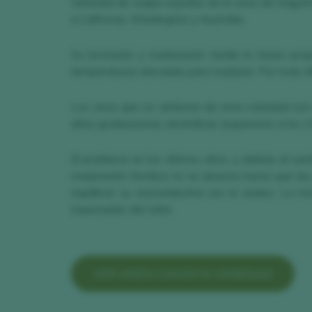
Variedad de origen español de la zona de Sagunto
a California, Washington y Australia.
Su brotación y maduración tardía la hacen propi
temperaturas elevadas para madurar. Por todo ello
Los vinos que se obtienen de esta variedad son 
altas graduaciones alcohólicas (superiores a los 1
El problema en los últimos años, y debido al cam
maduración fenólica no se alcanza hasta que las
equilibrar su azúcar/alcohol con la acidez. La m
especiadas del roble.
VER VINOS CON ESTA VARIEDAD