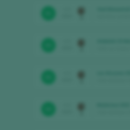
Vael Monastrel
CATA
91
2025
Vael Wine / Jumilla
Atabalat 15 Me
CATA
93
2025
Celler Les Soques /
Les Alcusses 2
CATA
92
2025
Celler del Roure / 
Maduresa 202
CATA
93
2025
Celler del Roure / 