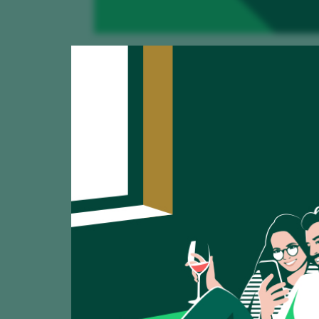
Mostrando:
15
Creencia con A
CATA
91
2025
Hammeken Cellars /
Gran Pasas Mon
CATA
90
2025
Hammeken Cellars /