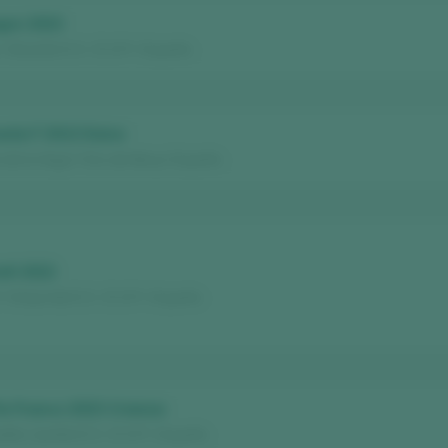
gre 2023
/ Alicante D.O. / D.O.P. / España
nía F 2013 Dulce
 de la Vega / Vino de Mesa / España
ell 2022
/ Empordà D.O. / D.O.P. / España
ie Franco 2023 Crianza
lo / Jumilla D.O. / D.O.P. / España