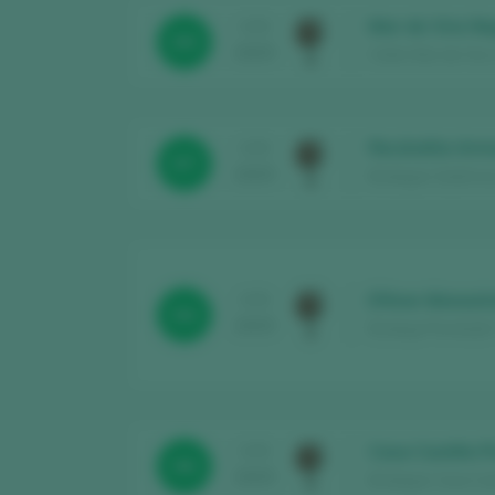
Mar de Vins Ne
CATA
89
2025
Celler Mar de Vins 
Recóndita Armo
CATA
97
2025
Bodegas Gutiérrez
Efímer Monastr
CATA
94
2025
Bodega Perelada* 
Casa Castillo P
CATA
96
2025
Bodegas Casa Castil