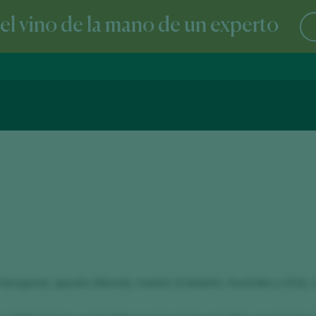
l vino de la mano de un experto
Tarragona), gayata (Murcia), m
ataró
(Cataluña, Australia y USA), 