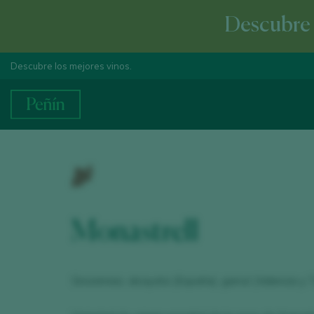
Descubre e
Descubre los mejores vinos.
Monastrell
Sinonimias: alcayata (España), garrut (Valencia y 