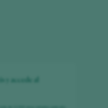
is y accede al
 más de 12.000 vinos catados cada año.