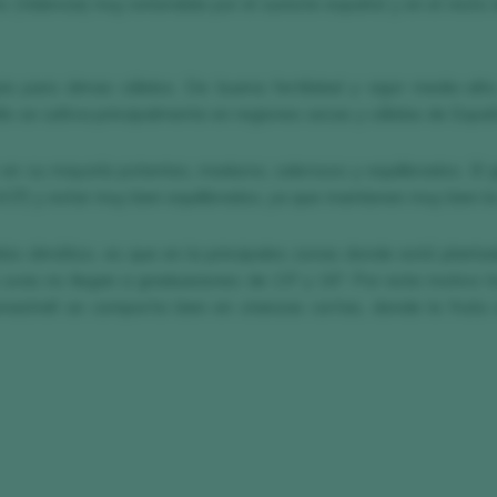
 (Valencia) muy extendida por el sureste español y en el resto d
a para climas cálidos. De buena fertilidad y vigor medio-alt
 se cultiva principalmente en regiones secas y cálidas de España
en su mayoría potentes, maduros, sabrosos y equilibrados. El 
4,5º) y estar muy bien equilibrados, ya que mantienen muy bien l
bio climático, es que en la principales zonas donde está plantad
 uvas no llegan a graduaciones de 15º y 16º. Por este motivo h
onastrell se comporta bien en crianzas cortas, donde la fruta 