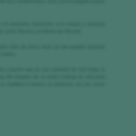
el arco mediterráneo. Esta uva ha llegado incluso
o, es bastante resistente a la sequía y necesita
, como Murcia y el interior de Alicante.
gran valor de estos vinos es que pueden alcanzar
a acidez.
a y puesto que es una variedad de ciclo largo, la
oy día requiere de un mayor trabajo en viña para
se equilibra e incluso se potencia, con las notas