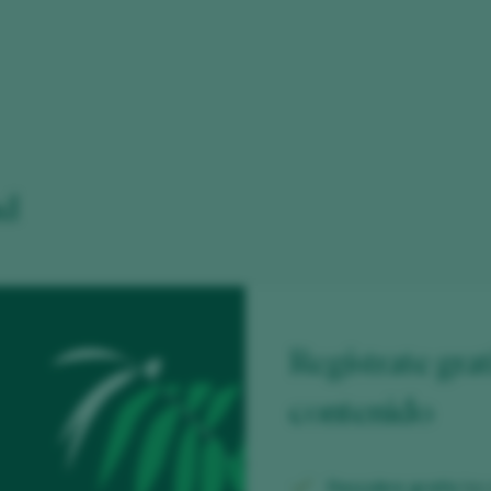
ad
Regístrate grat
contenido
Descubre gratis
los