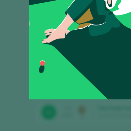
Creencia con V
CATA
93
2025
Hammeken Cellars /
Juan Gil Etique
CATA
95
2025
Bodegas Juan Gil / 
Gamellón 2024
CATA
89
2025
Bodegas Luzón / Ju
Twin Peaks Fus
CATA
88
2025
Vino de La Isla / Ma