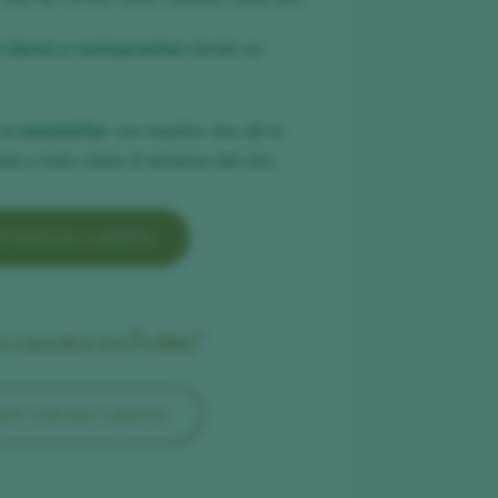
es
bares y restaurantes
donde se
 la
newsletter
con nuestro vino de la
a y todo sobre el universo del vino.
R NUEVA CUENTA
es cuenta en Peñín?
ER CON MI CUENTA