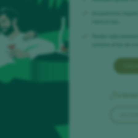
Encuentra los mejor
mima el vino.
Recibe cada semana
semana, el bar de mod
CREA
¿Ya tien
ACCED