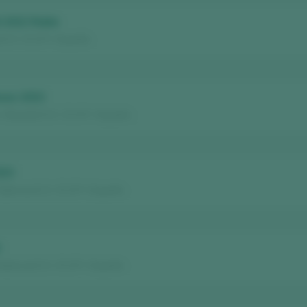
l 2022 Roble
 D.O. / D.O.P. / España
ses 2023
 Alicante D.O. / D.O.P. / España
023
Valencia D.O. / D.O.P. / España
2
Valencia D.O. / D.O.P. / España