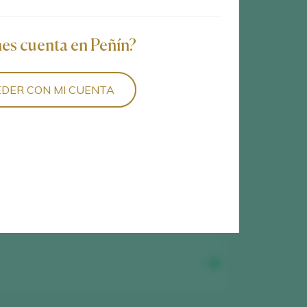
nes cuenta en Peñín?
DER CON MI CUENTA