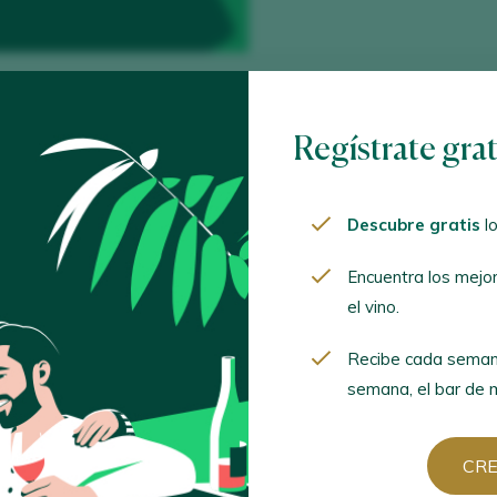
Ordenar por
Regístrate gra
Descubre gratis
lo
Encuentra los mejo
ctitud 2021
el vino.
 Jumilla D.O. / D.O.P. / España
Recibe cada seman
semana, el bar de m
astrell 2022
 Yecla D.O. / D.O.P. / España
CR