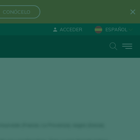
CONÓCELO
ACCEDER
ESPAÑOL
ENGLISH
DEUTSCH
mourvede (Francia, La Provenza), negria (Grecia).