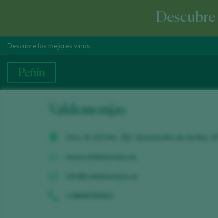
Descubre e
Descubre los mejores vinos.
Valdemonjas
Ctra. N-122 Km. 322. Quintanilla de Arriba. 4
www.valdemonjas.es
info@valdemonjas.es
+34645750413