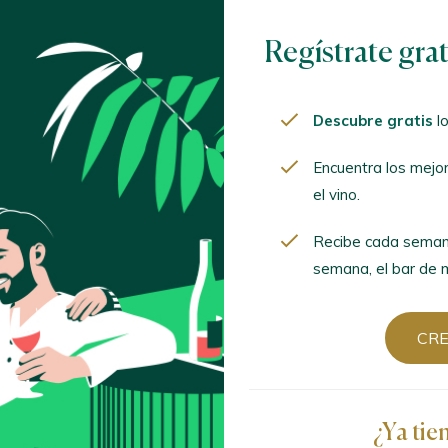
Encuentra los mejor
mima el vino.
Regístrate gra
Recibe cada semana
semana, el bar de mod
Descubre gratis
lo
Encuentra los mejo
CREA
el vino.
Recibe cada seman
semana, el bar de m
¿Ya tien
CR
ACCED
¿Ya tie