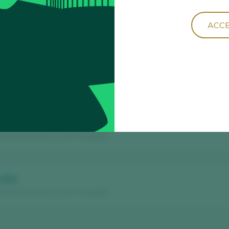
ACCE
Ordenar por
 2022
ra del Duero D.O. / D.O.P. / España
 2021
ra del Duero D.O. / D.O.P. / España