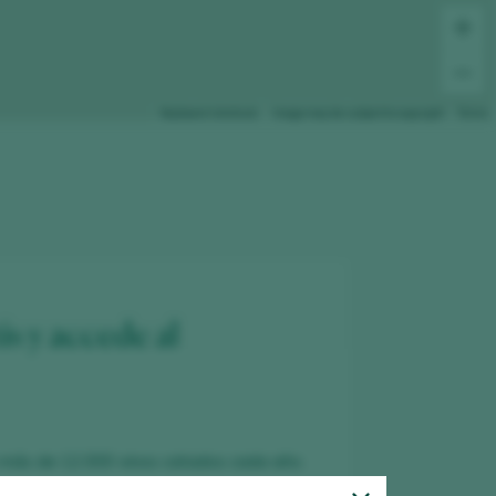
Keyboard shortcuts
Image may be subject to copyright
Terms
is y accede al
 más de 12.000 vinos catados cada año.