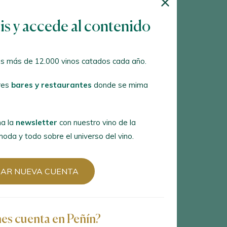
es
bares y restaurantes
donde se
tis y accede al contenido
 la
newsletter
con nuestro vino de la
a y todo sobre el universo del vino.
s más de 12.000 vinos catados cada año.
res
bares y restaurantes
donde se mima
R NUEVA CUENTA
a la
newsletter
con nuestro vino de la
oda y todo sobre el universo del vino.
es cuenta en Peñín?
EAR NUEVA CUENTA
ER CON MI CUENTA
nes cuenta en Peñín?