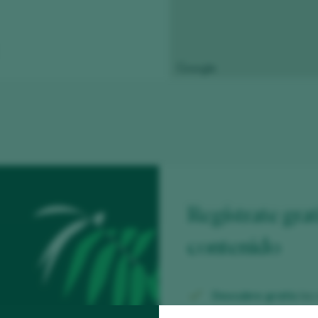
Regístrate grat
contenido
Descubre gratis
los