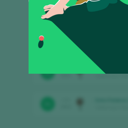
Mostrando:
2
Entre Palabras
CATA
92
2025
Valdemonjas / Ribe
Entre Palabras
CATA
91
2024
Valdemonjas / Ribe