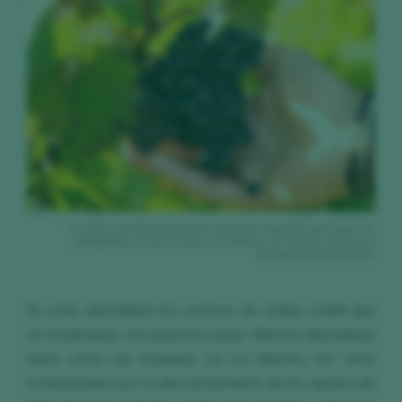
Lo único verdaderamente natural es aquello que nace sin
mediación: la uva. El vino, en cambio, es cultura, técnica e
inteligencia aplicadas.
En León abundaban los excesos de acidez volátil que
se moderaban con gaseosa cuyas fábricas abundaban
tanto como las bodegas; en La Mancha, los vinos
evolucionados por el desconocimiento de los ajustes de