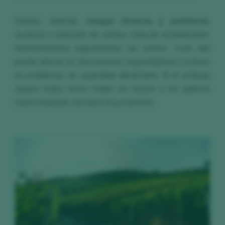
Existen, además,
riesgos técnicos y sanitarios
:
ausencia o reducción de sulfitos, falta de estabilización,
fermentaciones espontáneas sin control. Todo ello
puede derivar en desviaciones organolépticas e incluso
en problemas de seguridad alimentaria. Si el enólogo
supera todos estos males sin recurrir a los aditivos
habrá realizado una labor muy meritoria.