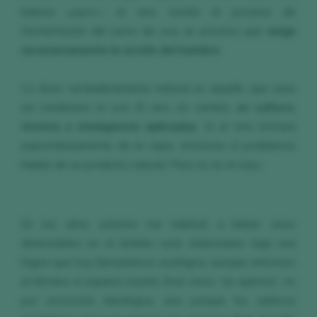
hebreo
yayin
— el vino remite al proceso de
fermentación del zumo de uva, un proceso que
exige
necesariamente la acción del hombre
.
Lo único verdaderamente natural es aquello que nace
sin mediación: la uva. El vino, en cambio,
es cultura,
técnica e inteligencia aplicadas
. Si el vino brotara
espontáneamente de la cepa, entonces sí podríamos
hablar de un producto natural. Pero no es el caso.
En los años setenta me habitué a beber vinos
detestables en el ámbito rural, elaborados bajo una
lógica que hoy llamaríamos ecológica, aunque entonces
el término ni siquiera existía. Eran vinos “sin química”, no
por convicción ideológica, sino porque los aditivos