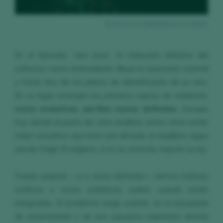
El vino no es naturaleza: es cultura.
En el llamado “vino puro”, la reducción drástica del
sulfuroso como antioxidante diluye la expresión varietal
y frutal, dos de los pilares de identificación de un vino.
En su lugar emergen los primeros signos de oxidación:
notas evolutivas, perfiles menos definidos
. Aunque
hoy, desde el punto de vista analítico, estos vinos están
mejor resueltos que hace una década, el equilibrio sigue
siendo frágil. El oxígeno, si no se controla, impone su ley.
Puedo aceptar —y a veces disfrutar— ciertos matices
acéticos o notas oxidativas sutiles cuando están
integradas. El problema surge cuando, en la búsqueda
de autenticidad o de una supuesta expresión directa