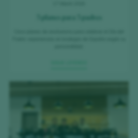
17 March 2026
5 planes para 5 padres
Cinco planes de enoturismo para celebrar el Día del
Padre: experiencias en bodegas de España según su
personalidad.
SIGUE LEYENDO