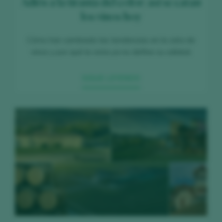
Adiós a la tiranía del color: así se catan
los vinos hoy
Cómo han cambiado las tendencias en la cata de
vinos y por qué la vista ya no define su calidad.
SIGUE LEYENDO