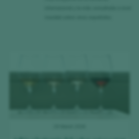
internacional y la más consultada a nivel
mundial sobre vinos españoles.
19 March 2026