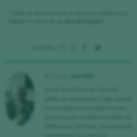
Porque, en última instancia, el vino no es naturaleza: es
cultura
. Y, sobre todo,
es obra del hombre
.
Compartir:
Escrito por
Jose Peñín
Uno de los escritores de vinos más
prolífico de habla hispana y más conocido
a nivel nacional e internacional. Decano
en nuestro país en materia vitivinícola, en
1990 creó la “Guía Peñín” como referente
más influyente en el comercio