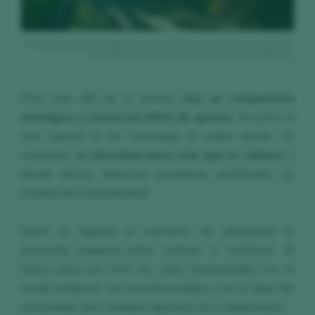
En las prácticas enológicas en la viña hay un consenso creciente:
respeto al entorno sin renunciar al control técnico.
Pero más allá de lo técnico,
hay un componente
ideológico y comercial difícil de ignorar
. En torno al
vino natural se ha construido un relato donde, en
ocasiones,
la identidad pesa más que la calidad
, y
donde ciertos defectos encuentran justificación en
nombre de la autenticidad.
Quizá ha llegado el momento de abandonar la
dicotomía simplista entre “natural” e “industrial”. El
futuro pasa por otra vía: vinos responsables con el
medio ambiente, con la biodiversidad y con la salud del
consumidor, pero también rigurosos en su elaboración.