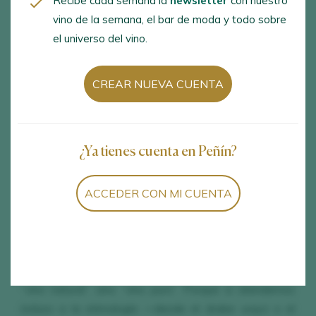
Recibe cada semana la
newsletter
con nuestro
quienes se incorporan al vino —en su mayoría
vino de la semana, el bar de moda y todo sobre
el universo del vino.
jóvenes—, atraídos por una filosofía que hoy parece
incuestionable: lo ecológico, el respeto al medio
CREAR NUEVA CUENTA
ambiente, la salud. Mi respuesta es siempre la
misma: el vino, en sí mismo, no es natural. Es,
inevitablemente,
un producto de intervención
¿Ya tienes cuenta en Peñín?
humana
.
ACCEDER CON MI CUENTA
Ya abordé esta cuestión en un
artículo
publicado en
2021. Hoy conviene afinar el término. Si se trata de
definir un vino sin aditivos artificiales, tanto en la viña
como en la bodega, la expresión más precisa no sería
“vino natural”, sino “vino puro”. Porque si atendemos
incluso a la etimología —desde el árabe
wayn
o el