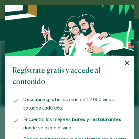
Descubre el vino de la mano de un experto
El vino natural no existe. Solo el
Regístrate gratis y accede al
vino puro
contenido
23 March 2026
Descubre gratis
los más de 12.000 vinos
catados cada año.
Encuentra los mejores
bares y restaurantes
No hay día que no me pidan opinión sobre
el
donde se mima el vino.
llamado vino natural
. La pregunta suele venir de