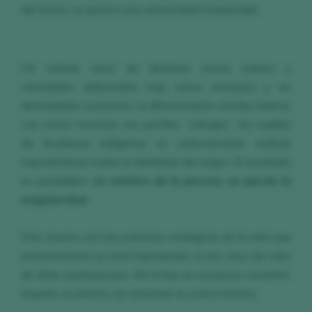
del
terroir
, se genera una uniformidad inesperada.
He catado vinos de distintas zonas, países y
variedades elaborados bajo estos principios y, en
demasiadas ocasiones, la diferenciación resulta mínima.
Las notas terrosas, los perfiles “salvajes”, las huellas
de levaduras indígenas no seleccionadas acaban
imponiéndose sobre la identidad del origen. El resultado
es paradójico:
en nombre de la pureza, se pierde la
singularidad
.
Otro asunto son las prácticas ecológicas en la viña que
prácticamente se está imponiendo en los vinos de culto
de altas puntuaciones. Ahí sí hay un consenso creciente:
respeto al entorno sin renunciar al control técnico.