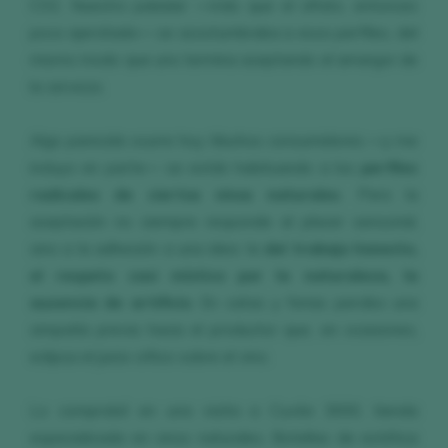
CO2. Nuestro paladar —más que el olfato, entonces
poco ejercitado— se acostumbraba a esos perfiles, del
mismo modo que uno termina aceptando el amargor de
la cerveza.
Algo parecido ocurre hoy. Muchos consumidores —y me
incluyo en parte— se están habituando a los
perfiles
radicales de ciertos vinos naturales
. Pero la
aceptación no siempre responde al placer sensorial,
sino a la adhesión a una idea: la
del trabajo honesto,
el respeto casi místico por la naturaleza, la
ausencia de artificio
. En catas y ferias percibo una
simpatía previa hacia el productor que, en ocasiones,
eclipsa el juicio crítico sobre el vino.
Lo comprobé en una visita a Cuvée 3000, tienda
especializada en vinos naturales. Botellas de estética