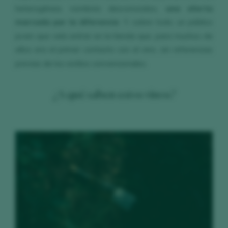
heterogénea, nombres desconocidos,
una oferta
marcada por la diferencia
. Y, sobre todo, un público
joven que veía entrar en la tienda que, para muchos de
ellos era el primer contacto con el vino, sin referencias
previas de los estilos convencionales.
¿A qué saben estos vinos?