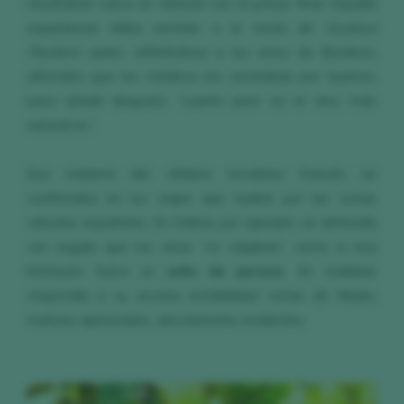
resultaban caros en relación con el precio final. Aquella
experiencia daba sentido a la ironía de
Gustave
Flaubert
, quien, refiriéndose a los vinos de Burdeos,
afirmaba que los médicos los recetaban por buenos,
para añadir después: “cuanto peor es el vino, más
natural es”.
Esa máxima del célebre novelista francés se
confirmaba en los viajes que realicé por las zonas
vitícolas españolas. En Galicia, por ejemplo, se defendía
con orgullo que los vinos “no viajaban”, como si esa
limitación fuera un
sello de pureza
. En realidad,
respondía a su escasa estabilidad: notas de hilado,
matices ajerezados, desviaciones evidentes.