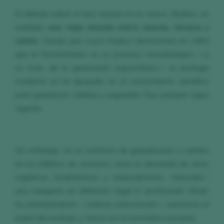
El debate sobre el vino natural no es nuevo. Reabre, en
realidad,
una vieja tensión entre ciencia, técnica y
relato
. Desde que
Louis Pasteur
demostrara en 1864
que la fermentación es un proceso microbiológico —y
no fruto de la generación espontánea—, la enología
moderna se ha apoyado en el conocimiento científico
para garantizar calidad y seguridad. Ese principio sigue
vigente.
Sin embargo, en un contexto de globalización y cambio
en los hábitos de consumo, crece la demanda de vinos
orgánicos, biodinámicos y, especialmente, “naturales”:
una categoría sin definición legal ni certificación oficial.
Su planteamiento —mínima intervención— cuestiona el
papel del enólogo y choca con la normativa europea.