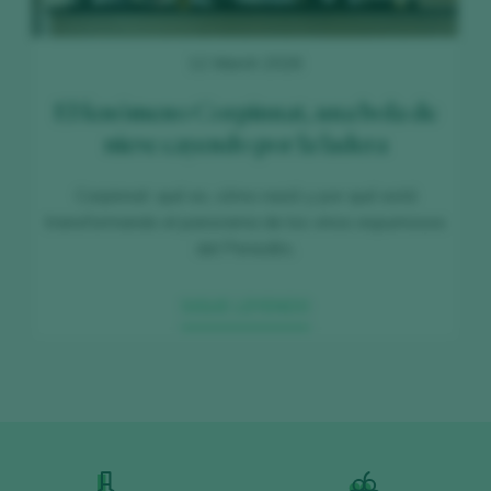
12 March 2026
El fenómeno Corpinnat, una bola de
nieve cayendo por la ladera
Corpinnat: qué es, cómo nació y por qué está
transformando el panorama de los vinos espumosos
del Penedès.
SIGUE LEYENDO