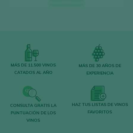
MÁS DE 11.500 VINOS
MÁS DE 30 AÑOS DE
CATADOS AL AÑO
EXPERIENCIA
HAZ TUS LISTAS DE VINOS
CONSULTA GRATIS LA
FAVORITOS
PUNTUACIÓN DE LOS
VINOS