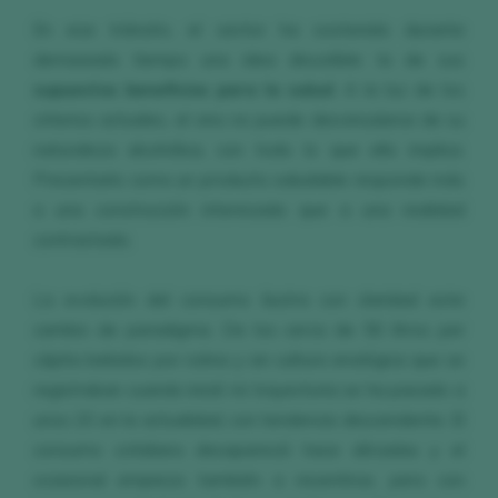
En ese tránsito, el sector ha sostenido durante
demasiado tiempo una idea discutible: la de sus
supuestos beneficios para la salud
. A la luz de los
criterios actuales, el vino no puede desvincularse de su
naturaleza alcohólica, con todo lo que ello implica.
Presentarlo como un producto saludable responde más
a una construcción interesada que a una realidad
contrastada.
La evolución del consumo ilustra con claridad este
cambio de paradigma. De los cerca de 50 litros per
cápita bebidos por rutina y sin cultura enológica que se
registraban cuando inicié mi trayectoria se ha pasado a
unos 20 en la actualidad, con tendencia descendente. El
consumo cotidiano desapareció hace décadas y el
ocasional empieza también a resentirse, pero con