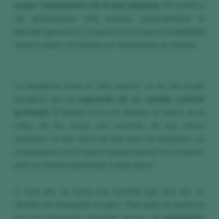
mayor conocimiento de lo que bebemos
. En cuanto a
las generaciones más jóvenes, especialmente la
llamada generación Z, muestran una mayor sensibilidad
hacia la salud y se inclinan por alternativas sin alcohol.
La tendencia hacia el “cero alcohol” no es una moda
pasajera, sino la
expresión de un cambio cultural
profundo
. El alcohol ya no se celebra; se tolera, en el
mejor de los casos, con reservas. En ese nuevo
escenario, el vino entra en una zona de sospecha. La
comparación con el tabaco puede parecer hoy excesiva,
pero no resulta impensable a largo plazo.
A todo ello se suma una cuestión que rara vez se
aborda con franqueza: el sabor. Para quien se acerca al
vino sin referencias culturales previas,
la experiencia