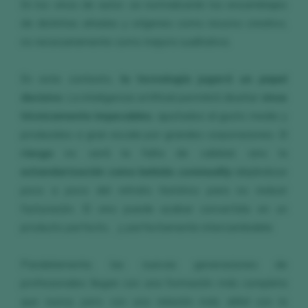
En los vinos de autor, se normalizarán los ensamblajes
de distintas añadas y orígenes como recurso creativo,
no necesariamente como mejora cualitativa.
En este contexto,
la tecnología jugará un papel
decisivo
. La inteligencia artificial permitirá diseñar
vinos
técnicamente impecables
, ajustados al gusto medio y
producidos a gran escala por grandes corporaciones. El
riesgo
no será la falta de calidad, sino la
estandarización como bebida
commodity
alejándose
poco a poco del retrato histórico para no reducir
facturación. El vino puede acabar convertido en un
producto perfecto… y perfectamente intercambiable.
Paralelamente, las nuevas generaciones de
profesionales llegan con una formación más completa
que nunca, pero con una relación más débil con la