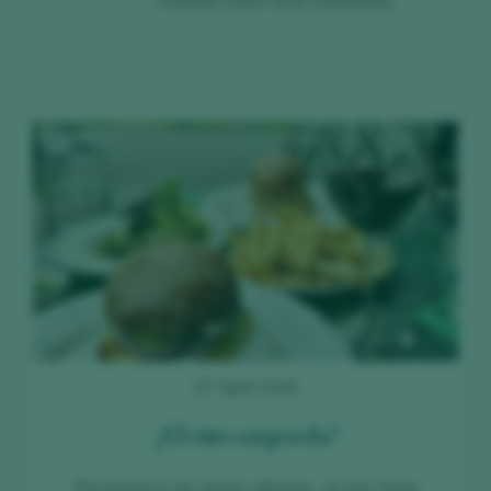
mundial sobre vinos españoles.
07 April 2026
¿El vino engorda?
Resolvemos las dudas clásicas: ¿el vino tiene