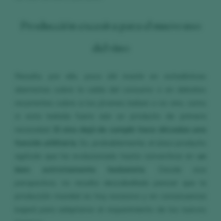
Producción excesiva para el nuevo uso
del vino
Resulta, por ello, poco útil insistir en estadísticas
alarmistas sobre la caída del consumo o en debates
recurrentes sobre si los jóvenes beben o no vino, como
si esta bebida fuera aún un producto de primera
necesidad.
El vino dejó de cumplir hace décadas una
función utilitaria
. Es, probablemente, el único producto
agrícola que ha evolucionado hasta convertirse en
un
bien estrictamente hedonista
. Desde esa
perspectiva, no resulta descabellado pensar que la
producción mundial es hoy excesiva y en consecuencia
bajará para adaptarse al requerimiento de los nuevos