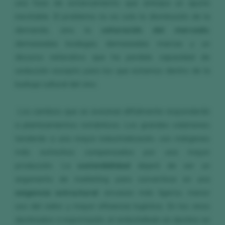
una fase de estancamiento que anticipa un ajuste
inevitable. El problema no es solo la disminución de la
demanda, sino la
saturación del mercado
:
demasiadas bodegas, demasiadas marcas y un
discurso reiterativo que ha perdido capacidad de
seducción excepto para los que estamos dentro de la
burbuja cultural del vino.
Los cambios que se avecinan difícilmente responderán
a planteamientos románticos. Los grandes volúmenes
tenderán a una mayor industrialización, con márgenes
más estrechos compensados por una mayor
producción. La
sostenibilidad
dejará de ser un
argumento de marketing para convertirse en una
exigencia estructural
: envases más ligeros, menor
uso del vidrio y mayor eficiencia logística. En los vinos
destinados a exportación, el embotellado en destino se