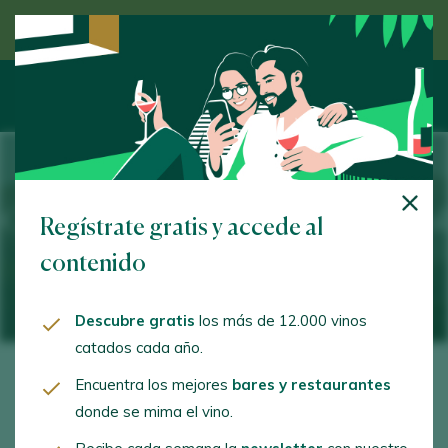
Descubre el vino de la mano de un experto
Cómo veo el futuro del vino español
Regístrate gratis y accede al
contenido
8 April 2026
Descubre gratis
los más de 12.000 vinos
catados cada año.
Encuentra los mejores
bares y restaurantes
La pregunta es inevitable en cualquier entrevista:
donde se mima el vino.
¿cómo veo el futuro del vino español en un