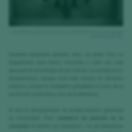
La tendencia parece acercarse a convertir el vino en un producto
exclusivo y de lujo.
Seguirán existiendo grandes vinos, sin duda. Pero su
singularidad será menos frecuente y cada vez más
apoyada en el prestigio de las marcas. La excelencia no
desaparecerá, aunque será más escasa en términos
relativos, porque la verdadera genialidad no nace de la
perfección sistemática, sino de la diferencia.
El vino no desaparecerá. Su arraigo histórico garantiza
su continuidad. Pero
cambiará de posición en la
sociedad
. El número de enómanos —no de bebedores