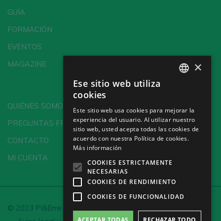
GUÍA
FORMACIÓN
EVENTOS
×
MAGAZINE
Ese sitio web utiliza
SPANISH
cookies
ENGLISH
QUIÉNES SOMOS
Este sitio web usa cookies para mejorar la
experiencia del usuario. Al utilizar nuestro
GERMAN
PREGUNTAS FRECUENTES
sitio web, usted acepta todas las cookies de
CH
acuerdo con nuestra Política de cookies.
CONTACTO
Más información
MI CUENTA
COOKIES ESTRICTAMENTE
NECESARIAS
COOKIES DE RENDIMIENTO
COOKIES DE FUNCIONALIDAD
© 2023 Pi&Erre Comunicación Integral S.L.
ACEPTAR TODAS
RECHAZAR TODO