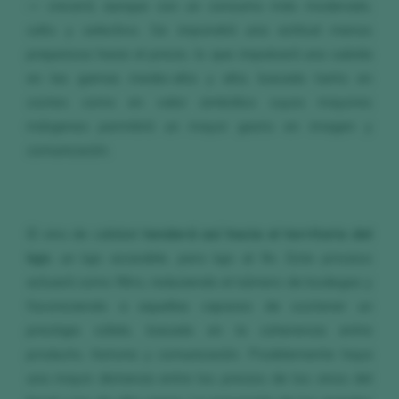
— crecerá, aunque con un consumo más moderado,
culto y selectivo. Se impondrá una actitud menos
prejuiciosa hacia el precio, lo que impulsará una subida
en las gamas media-alta y alta, basada tanto en
costes como en valor simbólico cuyos mayores
márgenes permitirá un mayor gasto en imagen y
comunicación.
El vino de calidad
tenderá así hacia el territorio del
lujo
: un lujo accesible, pero lujo al fin. Este proceso
actuará como filtro, reduciendo el número de bodegas y
favoreciendo a aquellas capaces de sostener un
prestigio sólido, basado en la coherencia entre
producto, historia y comunicación. Posiblemente haya
una mayor distancia entre los precios de los vinos del