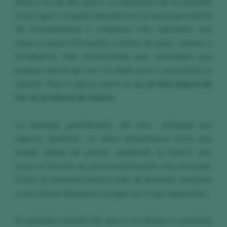
lineal y los de alta gama. La exposición de los grandes
vinos sigue y seguirá apoyada por la nueva generación
de comunicadores y sumilleres más cultivados, una
mejor y mayor información a través de guías, salones y
vendedores más profesionales que consolidará esa
burbuja cultural del vino. La duda será si aumentará su
tamaño. Pero lo que es cierto es que
el vino dejará de
ser un producto de masas
.
La llamada gentrificación del vino -señalada por
algunos analistas- no debe interpretarse como una
simple subida de precios vendiendo lo mismo, sino
como el síntoma de una transformación más profunda.
El vino se encamina hacia un bien de distinción, asociado
a una minoría dispuesta a pagar por lo que representa.
El verdadero desafío del vino no es técnico ni comercial.