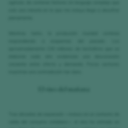
agrícola, de contener historia. Un lenguaje complejo que
solo una minoría en la que me incluyo llega a descifrar
plenamente.
Mientras tanto, la producción mundial continúa
respondiendo a esquemas del pasado. Los
aproximadamente 230 millones de hectolitros que se
elaboran cada año evidencian una desconexión
creciente entre oferta y demanda. Pocos sectores
muestran una contradicción tan clara.
El vino del mañana
Tras décadas de expansión —incluso en un contexto de
caída del consumo cotidiano—, el vino ha entrado en