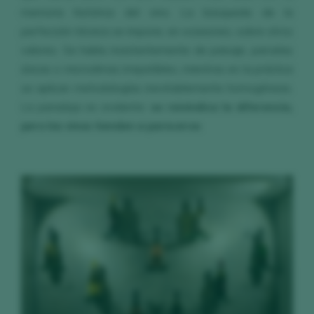
memoria histórica del vino. La búsqueda de la
perfección técnica se impone, en ocasiones, sobre otros
valores. Se habla insistentemente de paisaje, parcelas
únicas o microclimas irrepetibles, mientras en la práctica
se aplican metodologías inevitablemente homogéneas.
La paradoja es evidente:
se reivindica la diferencia,
pero los vinos tienden a parecerse
.