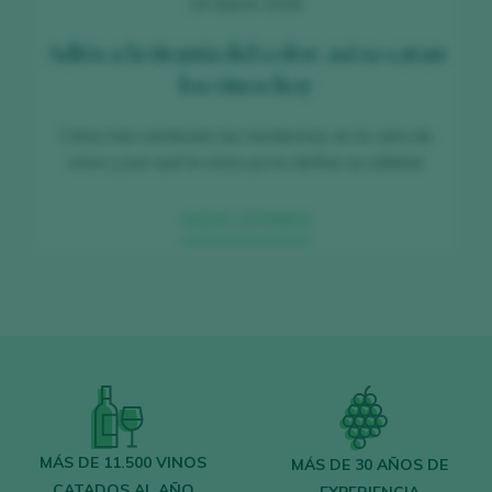
19 March 2026
Adiós a la tiranía del color: así se catan
los vinos hoy
Cómo han cambiado las tendencias en la cata de
vinos y por qué la vista ya no define su calidad.
SIGUE LEYENDO
MÁS DE 11.500 VINOS
MÁS DE 30 AÑOS DE
CATADOS AL AÑO