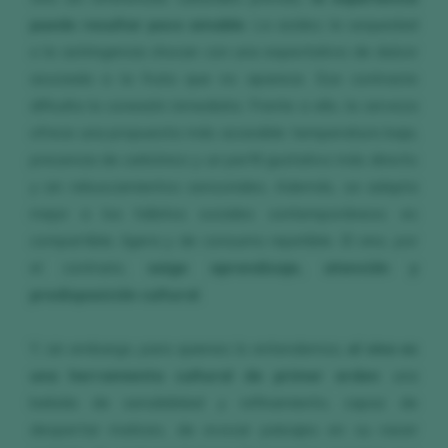
puede resultar poco amable
. La acidez, la sequedad
o la astringencia chocan con una expectativa de dulzor
asociada a la fruta que no aparece. Ese contraste
dificulta la conexión inmediata. Frente a ello, la cerveza
ofrece una propuesta más accesible: temperatura baja,
presencia de carbónico y un perfil gustativo más directo
y sin rebuscamientos sensoriales. Además, se adapta
mejor a los hábitos sociales contemporáneos: es
compartible, ligera y de consumo repetible. El vino, por
el contrario,
exige aprendizaje, atención y
predisposición cultural
.
Y, sin embargo, para quienes lo entendemos,
el vino es
una herramienta cultural de primer orden
: una
bebida de sensibilidad y refinamiento, capaz de
despertar matices, de evocar paisajes en su nacer