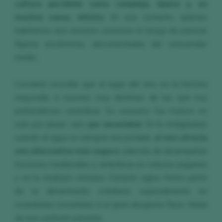
cultura percibida como compleja, lejana y, en
muchos casos, elitista
. En ese contexto, quienes
habitamos ese universo corremos el riesgo de parecer
figuras excéntricas, desconectadas del consumidor
medio.
Conviene recordar que el lugar del vino en la historia
respondía a razones muy distintas de las que hoy
pretendemos reivindicar. Su consumo fue masivo no
solo por placer, sino
por necesidad
. En la Antigüedad,
cuando el agua no siempre era potable,
el vino ofrecía
una alternativa más segura
, además de desempeñar
funciones medicinales y simbólicas en culturas paganas
y en la tradición cristiana. Durante siglos formó parte
de la alimentación cotidiana, especialmente en
sociedades sometidas a un gran desgaste físico. Nada
de ese contexto persiste.