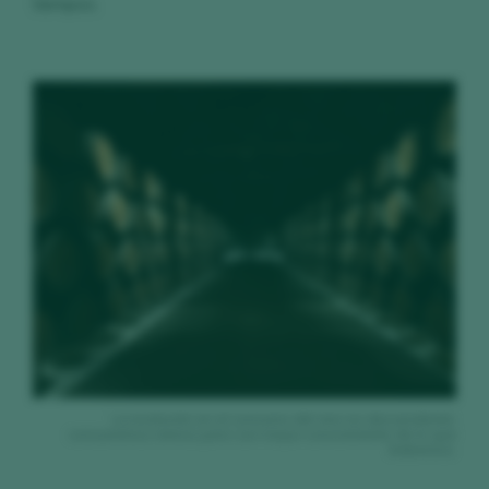
tiempos.
La evolución en el consumo del vino es descendente:
consumimos menos pero con mayor conocimiento de lo que
bebemos.