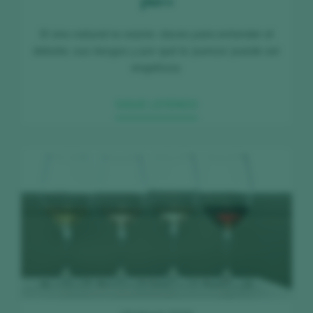
puro
El vino natural no existe: claves para entender el
debate, sus riesgos y por qué la ‘pureza’ puede ser
engañosa.
SIGUE LEYENDO