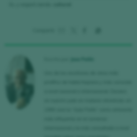
Es, y seguirá siendo,
cultural
.
Compartir:
Escrito por
Jose Peñín
Uno de los escritores de vinos más
prolífico de habla hispana y más conocido
a nivel nacional e internacional. Decano
en nuestro país en materia vitivinícola, en
1990 creó la “Guía Peñín” como referente
más influyente en el comercio
internacional y la más consultada a nivel