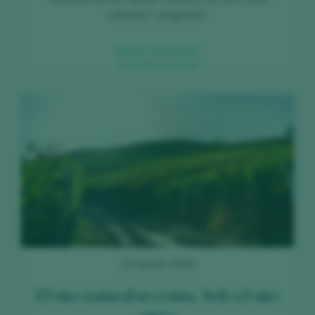
calorías? ¿engorda?
SIGUE LEYENDO
23 March 2026
El vino natural no existe. Solo el vino