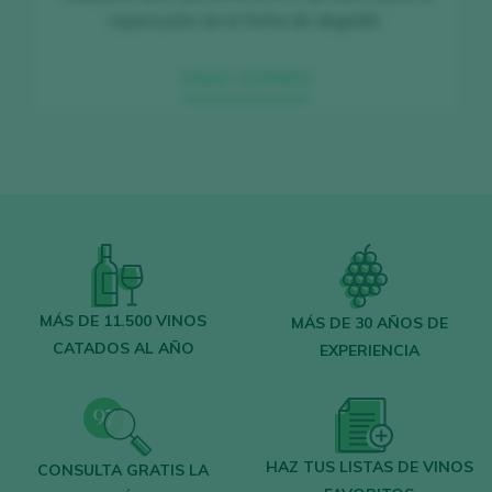
repercusión de la fecha de degüelle.
SIGUE LEYENDO
MÁS DE 11.500 VINOS
MÁS DE 30 AÑOS DE
CATADOS AL AÑO
EXPERIENCIA
HAZ TUS LISTAS DE VINOS
CONSULTA GRATIS LA