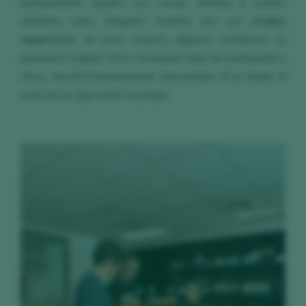
puntuaciones iguales, por zonas, añadas y estilos
similares para, después, hacerlo con sus
rivales
superiores
: de esta manera, algunos mantienen su
puntación original, otros consiguen subir de puntuación y
otros, desafortunadamente, descienden al no llegar al
nivel de los que están en juego.