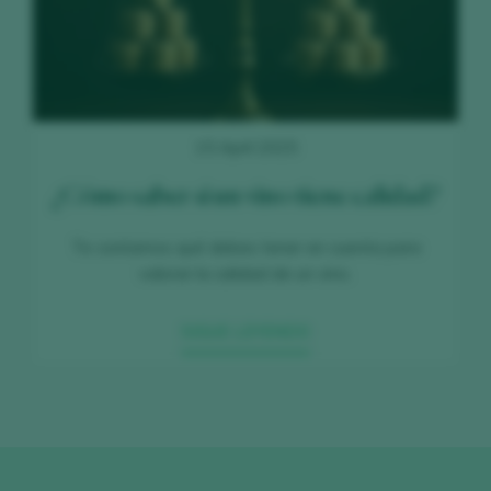
15 April 2025
¿Cómo saber si un vino tiene calidad?
Te contamos qué debes tener en cuenta para
valorar la calidad de un vino.
SIGUE LEYENDO