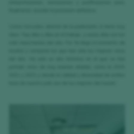
interpretaciones, sensaciones y justificaciones para,
finalmente, acordar la puntación definitiva.
Carlos González
, director de la publicación, lo tiene muy
claro: “hay días y días en el trabajo…y estos días son los
más importantes del año. Por fin llega el momento de
recatar y comparar los que han sido los mejores vinos
del año. Ha sido un año histórico en el que se han
juntado vinos de muy buenas añadas, como la 2019,
2021 y 2023, y donde la calidad y diversidad de estilos
hace de nuestro país uno de los mejores del mundo”.