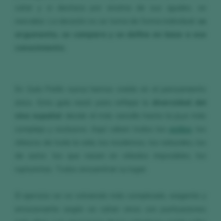
catar y si destaca por encima de sus iguales, se
reevalúa. La decisión no se toma de forma individual:
se
argumenta, se compara y se define en base a ese
conocimiento.
En Guía Peñín nunca hemos creído en el pensamiento
único. Esta guía nació para reflejar la
diversidad del
vino español
: desde el más sencillo hasta la joya más
compleja y exclusiva. Aquí caben todos los
estilos
: los
clásicos de toda la vida, los modernos, los naturales, los
de autor, los que nacen en viñedos imposibles, los
rupturistas. Todos encuentran su lugar.
El ejercicio se va volviendo más complicado, exigente y
emocionante según se catan vinos con puntuaciones