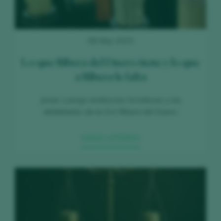
08 May 2025
Lo que Ribera del Duero tiene y lo que
a Ribera le falta
Javier Luengo analiza las fortalezas y las
debilidades de la D.O Ribera del Duero.
SIGUE LEYENDO