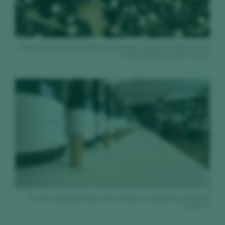
Cientos de botellas de vino expectantes a que los catadores de
la Guía Peñín decidan su sino.
Los vinos que participan en la recata son auténticas estrellas
fugaces.