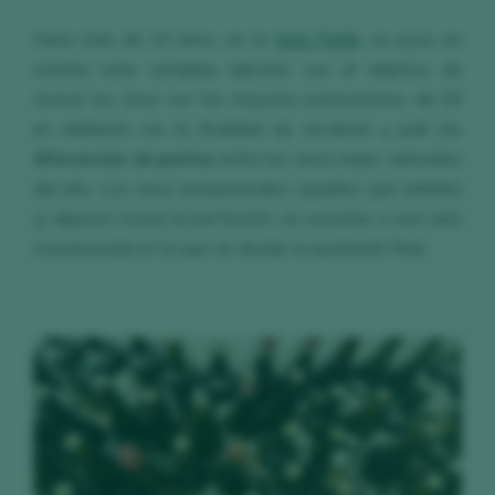
Hace más de 20 años, en la
Guía Peñín
, se puso en
marcha este complejo ejercicio con el objetivo de
revisar los vinos con las mayores puntuaciones, de 94
en adelante con la finalidad de revalorar y pulir las
diferencias de puntos
entre los vinos mejor valorados
del año. Los vinos excepcionales, aquellos que anhelan
(y algunos rozan) la perfección, se someten a una cata
consensuada en la que se decide su puntación final.