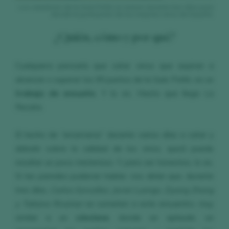
Los catadores de la Guía Peñín se reúnen durante tres días para
decidir la puntuación de los mejores vinos de España.
¿Quién, cómo y por qué?
Cualquiera pensaría que catar vinos que aspiran a
alcanzar o superar los 95 puntos de la Guía Peñín, es un
trabajo de ensueño
. Y lo es. Hasta que llega La
Recata.
El hecho de “encerrarse” durante varios días a catar y
debatir sobre la calidad de los vinos, quizá puede
resultar un poco misterioso. Y, para ser honestos, lo es.
Si las paredes pudieran hablar, nos dirían que, durante
tres días,
Carlos González
,
Javier Luengo
,
Ziyang
Zhang
y Tatiana Rivamar
se someten a este encuentro, muy
similar a un
cónclave
, donde se aplaude, se