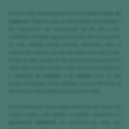
En este rango de puntuaciones hay un altísimo
valor de
exigencia
, exigencia que va aumentando hasta llegar a
los “supervinos” de valoraciones de 98, 99 y 100,
auténticas estrellas fugaces en el cielo del vino español.
Un solo catador puede sentirse abrumado ante el
impacto de toparse con uno de estos vinos por lo que,
la idea es que, cuando un vino alcanza puntuaciones tan
altas, debe hacerlo frente a vinos de un nivel semejante
y mediante
la reflexión y el debate
. Esto es así
porque el lenguaje de los grandes vinos es diferente al
del resto de vinos catados para la Guía Peñín.
En La Recata los vinos bailan dentro de las copas, de
mesa a mesa y de catador a catador, esperando su
puntuación definitiva
. Se comparan los vinos con