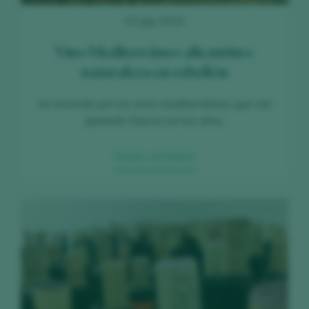
03 July 2025
Vino Mediterráneo alicantino:
naturaleza en rebelión
Un recorrido por los vinos mediterráneos que van
ganando fuerza con los años.
SIGUE LEYENDO