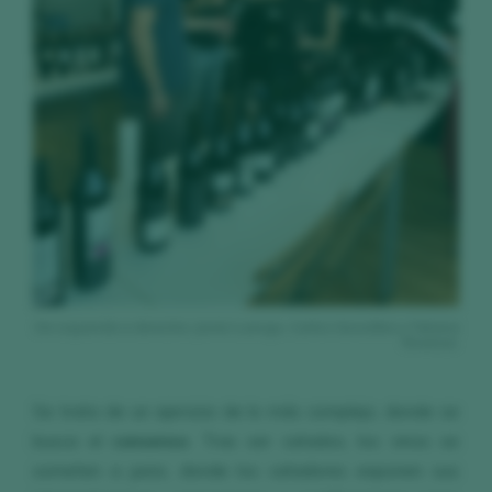
De izquierda a derecha: Javier Luengo, Carlos González y Tatiana
Rivamar.
Se trata de un ejercicio de lo más complejo, donde se
busca el
consenso
. Tras ser catados, los vinos se
someten a juicio, donde los catadores exponen sus