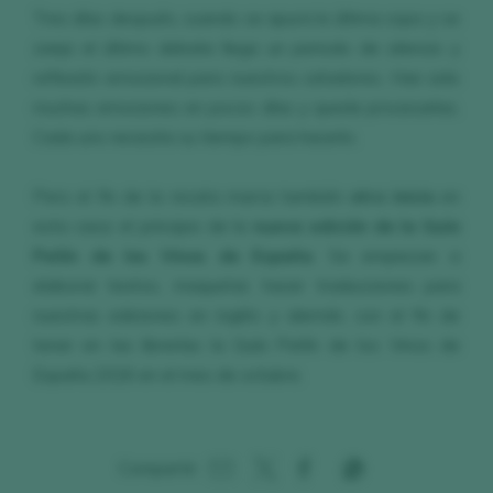
Tres días después, cuando se apura la última copa y se
zanja el último debate llega un periodo de silencio y
reflexión emocional para nuestros catadores. Han sido
muchas emociones en pocos días y queda procesarlas.
Cada uno necesita su tiempo para hacerlo.
Pero el fin de la recata marca también
otro inicio
en
esta casa: el principio de la
nueva edición de la Guía
Peñín de los Vinos de España
. Se empiezan a
elaborar textos, maquetar, hacer traducciones para
nuestras ediciones en inglés y alemán, con el fin de
tener en las librerías la Guía Peñín de los Vinos de
España 2026 en el mes de octubre.
Compartir: