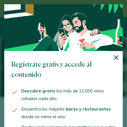
Descubre el vino de la mano de un experto
El momento más decisivo del vino
Regístrate gratis y accede al
español se llama Recata
contenido
10 July 2025
Descubre gratis
los más de 12.000 vinos
catados cada año.
Encuentra los mejores
bares y restaurantes
Cuatro catadores. Tres días. Cientos de botellas de
donde se mima el vino.
vino esperando su sino. Así arranca uno de los