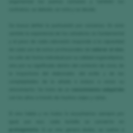
argumentan los puntos comunes y también los
contrarios, se debate, se vota y se decide.
Se busca definir la puntuación por consenso. En este
sentido la experiencia de los catadores es fundamental
y el peso de cada valoración responde a la capacidad
de cada uno de estos profesionales de
valorar el vino
,
no sólo de forma individual por su calidad organoléptica,
sino por su significado dentro del contexto de zona, de
la trayectoria del elaborador, del estilo y de las
complejidades de la añada e incluso a veces su
atrevimiento. Se trata de un
conocimiento adquirido
con los años a través de muchos viajes y catas.
El vino habla y no todos lo escuchamos siempre por
igual, por eso, cada botella se convierte en
protagonista
. Si un vino genera dudas, se vuelve a