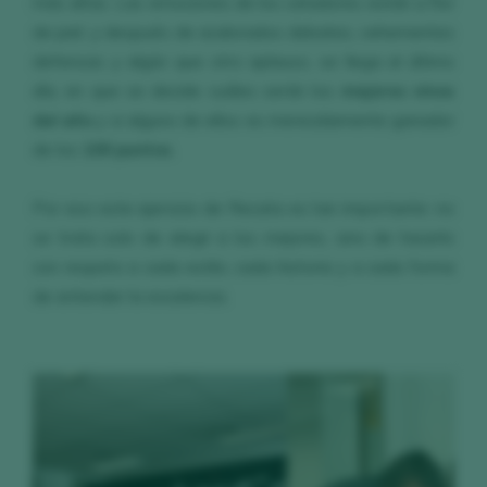
más altas. Las emociones de los catadores están a flor
de piel; y después de acalorados debates, vehementes
defensas y algún que otro aplauso, se llega al último
día, en que se decide cuáles serán los
mejores vinos
del año
y si alguno de ellos es merecidamente ganador
de los
100 puntos
.
Por eso este ejercicio de Recata es tan importante: no
se trata solo de elegir a los mejores, sino de hacerlo
con respeto a cada estilo, cada historia y a cada forma
de entender la excelencia.